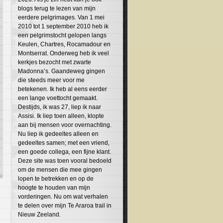
blogs terug te lezen van mijn
eerdere pelgrimages. Van 1 mei
2010 tot 1 september 2010 heb ik
een pelgrimstocht gelopen langs
Keulen, Chartres, Rocamadour en
Montserrat. Onderweg heb ik veel
kerkjes bezocht met zwarte
Madonna’s. Gaandeweg gingen
die steeds meer voor me
betekenen. Ik heb al eens eerder
een lange voettocht gemaakt.
Destijds, ik was 27, liep ik naar
Assisi. Ik liep toen alleen, klopte
aan bij mensen voor overnachting.
Nu liep ik gedeeltes alleen en
gedeeltes samen; met een vriend,
een goede collega, een fijne klant.
Deze site was toen vooral bedoeld
om de mensen die mee gingen
lopen te betrekken en op de
hoogte te houden van mijn
vorderingen. Nu om wat verhalen
te delen over mijn Te Araroa trail in
Nieuw Zeeland.