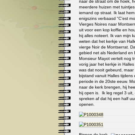
naar de straat om de hoek, het
meerdere huizen met tuintjes 
iemand op straat. Ik laat hem
enigszins verbaasd “C’est moi”
Vierges Noires naar Montserr
uit voor een kop koffie en ho
hij alles noteert. Ik van mijn
weten dat het kerkje van Hal
vierge Noir de Montserrat. Dat
gebied net als Nederland en
Monsieur Mayot vertelt nog tr
vorig jaar het kerkje in Halle
was dat nooit gebeurd, maa
bijstand vanuit Halles tijdens
periode in de 20ste eeuw. M
naar de kerk brengen, hij heef
hij open is. Ik leg regel 3 uit
spreken af dat hij een half u
openen.
Binnen de kerk