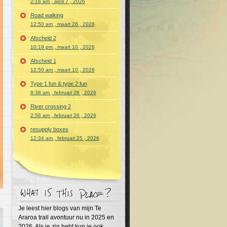
2:16 am , april 7 , 2026
Road walking
12:50 am , maart 26 , 2026
Afscheid 2
10:19 pm , maart 10 , 2026
Afscheid 1
12:50 am , maart 10 , 2026
Type 1 fun & type 2 fun
8:38 am , februari 28 , 2026
River crossing 2
2:56 am , februari 26 , 2026
resupply boxes
12:34 am , februari 25 , 2026
Je leest hier blogs van mijn Te
Araroa trail avontuur nu in 2025 en
2026. Als je zin hebt kun je ook