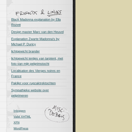
Black Madonna explanation by Ella
Rozett
Design master Marc van den Heuvel
Explanation Zwarte Madonna's by
Michael P. Duricy
lichtgewicht brander
lichtgewicht tentjes van tarptent, met
foto van mijn pelgrimstocht
Localisation des Vierges noires en
France
Paklijst voor rugzaktrektochten
Sympathieke website over
pelgrimeren
Inloggen
Valid
XHTML
XFN
WordPress