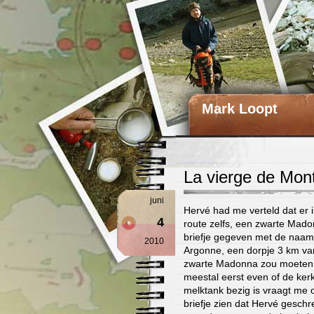
Mark Loopt
La vierge de Mon
juni
Hervé had me verteld dat er i
4
route zelfs, een zwarte Mad
briefje gegeven met de naam
2010
Argonne, een dorpje 3 km va
zwarte Madonna zou moeten zi
meestal eerst even of de kerk
melktank bezig is vraagt me of
briefje zien dat Hervé geschre