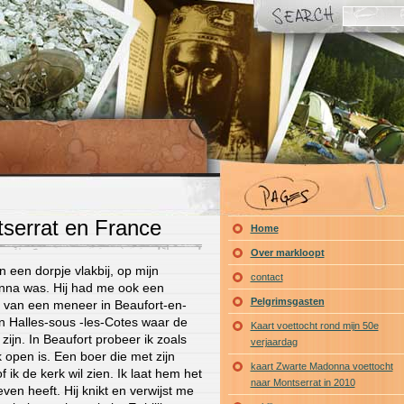
tserrat en France
Home
Over markloopt
n een dorpje vlakbij, op mijn
contact
onna was. Hij had me ook een
Pelgrimsgasten
 van een meneer in Beaufort-en-
n Halles-sous -les-Cotes waar de
Kaart voettocht rond mijn 50e
jn. In Beaufort probeer ik zoals
verjaardag
 open is. Een boer die met zijn
kaart Zwarte Madonna voettocht
 ik de kerk wil zien. Ik laat hem het
naar Montserrat in 2010
ven heeft. Hij knikt en verwijst me