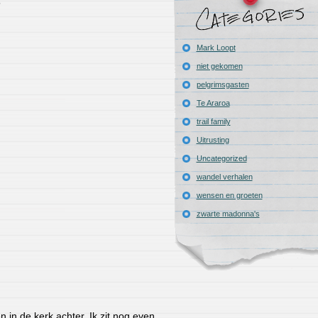
Mark Loopt
niet gekomen
pelgrimsgasten
Te Araroa
trail family
Uitrusting
Uncategorized
wandel verhalen
wensen en groeten
zwarte madonna's
 in de kerk achter. Ik zit nog even