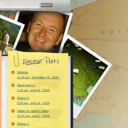
Welkom
11:29 am , december 18 , 2025
Maori ways 1
1:18 am , april 20 , 2026
Detour 2
5:54 am , april 14 , 2026
Vader en vaders vader
10:21 pm , april 7 , 2026
Detour 1