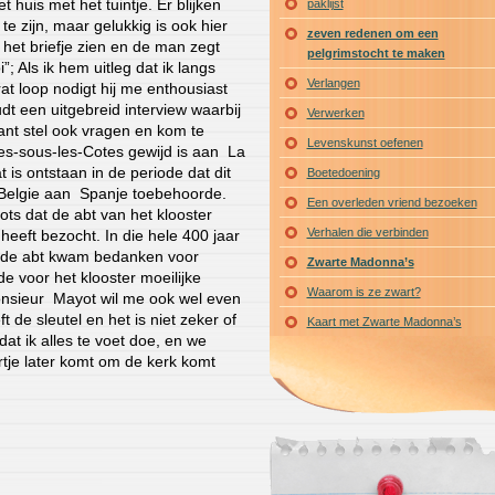
 huis met het tuintje. Er blijken
paklijst
te zijn, maar gelukkig is ook hier
zeven redenen om een
 het briefje zien en de man zegt
pelgrimstocht te maken
; Als ik hem uitleg dat ik langs
Verlangen
at loop nodigt hij me enthousiast
udt een uitgebreid interview waarbij
Verwerken
 kant stel ook vragen en kom te
Levenskunst oefenen
les-sous-les-Cotes gewijd is aan La
 is ontstaan in de periode dat dit
Boetedoening
 Belgie aan Spanje toebehoorde.
Een overleden vriend bezoeken
ots dat de abt van het klooster
Verhalen die verbinden
s heeft bezocht. In die hele 400 jaar
r de abt kwam bedanken voor
Zwarte Madonna’s
 de voor het klooster moeilijke
Waarom is ze zwart?
onsieur Mayot wil me ook wel even
t de sleutel en het is niet zeker of
Kaart met Zwarte Madonna’s
, dat ik alles te voet doe, en we
urtje later komt om de kerk komt