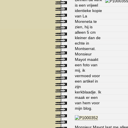
is een vrijwel
identieke kopie
van La
Moreneta te
zien, hij is
alleen 5 cm
kleiner dan de
echte in
Montserrat.
Monsieur
Mayot maakt
een foto van
mij, ik
vermoed voor
een artikel in
zijn
kerkblaadje. Ik
maak er een
van hem voor
mijn blog.
Monsieur Mayot laat me alleen