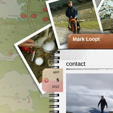
Mark Loopt
contact
april
5
2010