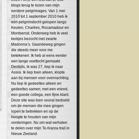
blogs terug te lezen van mijn
eerdere pelgrimages. Van 1 mei
2010 tot 1 september 2010 heb ik
een pelgrimstocht gelopen langs
Keulen, Chartres, Rocamadour en
Montserrat. Onderweg heb ik veel
kerkjes bezocht met zwarte
Madonna’s. Gaandeweg gingen
die steeds meer voor me
betekenen. Ik heb al eens eerder
een lange voettocht gemaakt.
Destijds, ik was 27, liep ik naar
Assisi. Ik liep toen alleen, klopte
aan bij mensen voor overnachting.
Nu liep ik gedeeltes alleen en
gedeeltes samen; met een vriend,
een goede collega, een fijne klant.
Deze site was toen vooral bedoeld
om de mensen die mee gingen
lopen te betrekken en op de
hoogte te houden van mijn
vorderingen. Nu om wat verhalen
te delen over mijn Te Araroa trail in
Nieuw Zeeland.