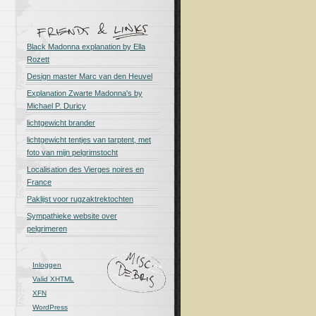
Black Madonna explanation by Ella
Rozett
Design master Marc van den Heuvel
Explanation Zwarte Madonna's by
Michael P. Duricy
lichtgewicht brander
lichtgewicht tentjes van tarptent, met
foto van mijn pelgrimstocht
Localisation des Vierges noires en
France
Paklijst voor rugzaktrektochten
Sympathieke website over
pelgrimeren
Inloggen
Valid
XHTML
XFN
WordPress