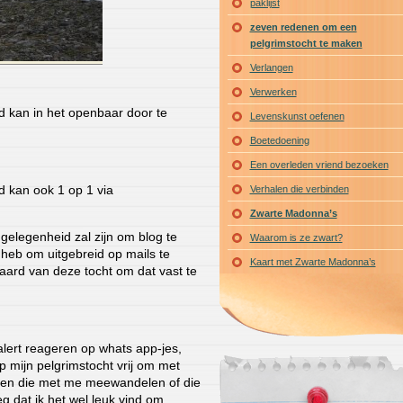
paklijst
zeven redenen om een
pelgrimstocht te maken
Verlangen
Verwerken
 kan in het openbaar door te
Levenskunst oefenen
Boetedoening
Een overleden vriend bezoeken
 kan ook 1 op 1 via
Verhalen die verbinden
Zwarte Madonna’s
 gelegenheid zal zijn om blog te
Waarom is ze zwart?
d heb om uitgebreid op mails te
Kaart met Zwarte Madonna’s
 aard van deze tocht om dat vast te
e alert reageren op whats app-jes,
p mijn pelgrimstocht vrij om met
nsen die met me meewandelen of die
g dat ik het wel leuk vind om