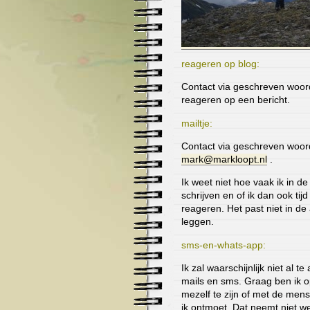
reageren op blog:
Contact via geschreven woord
reageren op een
bericht
.
mailtje:
Contact via geschreven woord
mark@markloopt.nl
.
Ik weet niet hoe vaak ik in de
schrijven en of ik dan ook tij
reageren. Het past niet in de
leggen.
sms-en-whats-app:
Ik zal waarschijnlijk niet al t
mails en sms. Graag ben ik o
mezelf te zijn of met de me
ik ontmoet. Dat neemt niet we