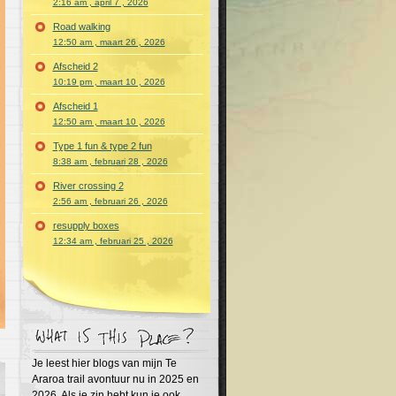
2:16 am , april 7 , 2026
Road walking
12:50 am , maart 26 , 2026
Afscheid 2
10:19 pm , maart 10 , 2026
Afscheid 1
12:50 am , maart 10 , 2026
Type 1 fun & type 2 fun
8:38 am , februari 28 , 2026
River crossing 2
2:56 am , februari 26 , 2026
resupply boxes
12:34 am , februari 25 , 2026
Je leest hier blogs van mijn Te
Araroa trail avontuur nu in 2025 en
2026. Als je zin hebt kun je ook