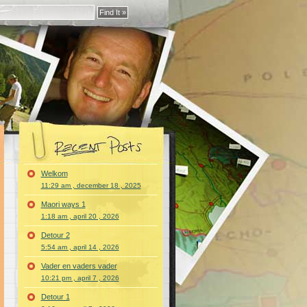
Welkom
11:29 am , december 18 , 2025
Maori ways 1
1:18 am , april 20 , 2026
Detour 2
5:54 am , april 14 , 2026
Vader en vaders vader
10:21 pm , april 7 , 2026
Detour 1