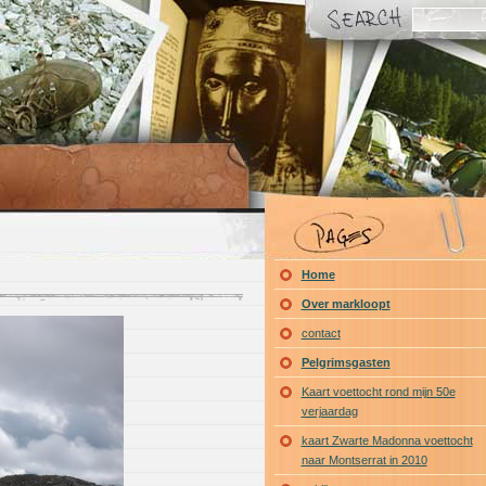
Home
Over markloopt
contact
Pelgrimsgasten
Kaart voettocht rond mijn 50e
verjaardag
kaart Zwarte Madonna voettocht
naar Montserrat in 2010