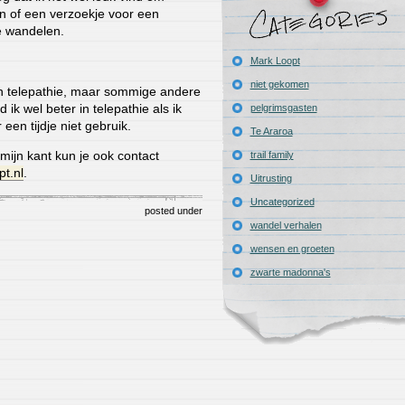
 of een verzoekje voor een
e wandelen.
Mark Loopt
niet gekomen
 in telepathie, maar sommige andere
ik wel beter in telepathie als ik
pelgrimsgasten
een tijdje niet gebruik.
Te Araroa
 mijn kant kun je ook contact
trail family
t.nl
.
Uitrusting
Uncategorized
posted under
wandel verhalen
wensen en groeten
zwarte madonna's