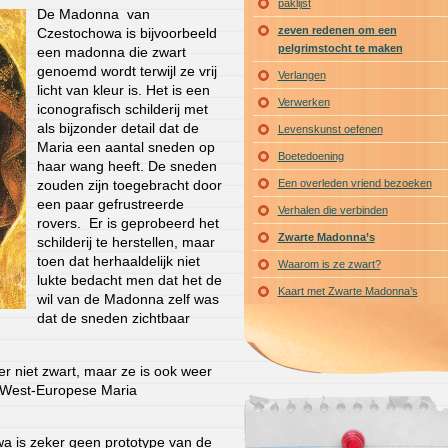
paklijst
De Madonna van
zeven redenen om een
Czestochowa is bijvoorbeeld
pelgrimstocht te maken
een madonna die zwart
genoemd wordt terwijl ze vrij
Verlangen
licht van kleur is. Het is een
Verwerken
iconografisch schilderij met
als bijzonder detail dat de
Levenskunst oefenen
Maria een aantal sneden op
Boetedoening
haar wang heeft. De sneden
Een overleden vriend bezoeken
zouden zijn toegebracht door
een paar gefrustreerde
Verhalen die verbinden
rovers. Er is geprobeerd het
Zwarte Madonna’s
schilderij te herstellen, maar
toen dat herhaaldelijk niet
Waarom is ze zwart?
lukte bedacht men dat het de
Kaart met Zwarte Madonna’s
wil van de Madonna zelf was
dat de sneden zichtbaar
er niet zwart, maar ze is ook weer
e West-Europese Maria
 is zeker geen prototype van de