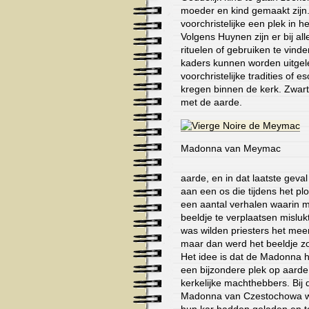
moeder en kind gemaakt zijn
voorchristelijke een plek in h
Volgens Huynen zijn er bij al
rituelen of gebruiken te vinde
kaders kunnen worden uitgele
voorchristelijke tradities of e
kregen binnen de kerk. Zwar
met de aarde.
Madonna van Meymac
aarde, en in dat laatste geva
aan een os die tijdens het plo
een aantal verhalen waarin
beeldje te verplaatsen mislu
was wilden priesters het mee
maar dan werd het beeldje zo
Het idee is dat de Madonna 
een bijzondere plek op aarde
kerkelijke machthebbers. Bi
Madonna van Czestochowa ware
hun kar hadden geladen en t