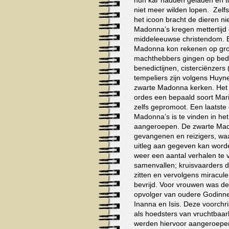
niet meer wilden lopen. Zelf
het icoon bracht de dieren ni
Madonna’s kregen mettertijd e
middeleeuwse christendom. E
Madonna kon rekenen op grot
machthebbers gingen op bed
benedictijnen, cisterciënzers
tempeliers zijn volgens Huy
zwarte Madonna kerken. Het i
ordes een bepaald soort Mar
zelfs gepromoot. Een laatste
Madonna’s is te vinden in het
aangeroepen. De zwarte Mad
gevangenen en reizigers, waa
uitleg aan gegeven kan worde
weer een aantal verhalen te v
samenvallen; kruisvaarders 
zitten en vervolgens miracu
bevrijd. Voor vrouwen was 
opvolger van oudere Godinnen
Inanna en Isis. Deze voorchr
als hoedsters van vruchtbaa
werden hiervoor aangeroepe