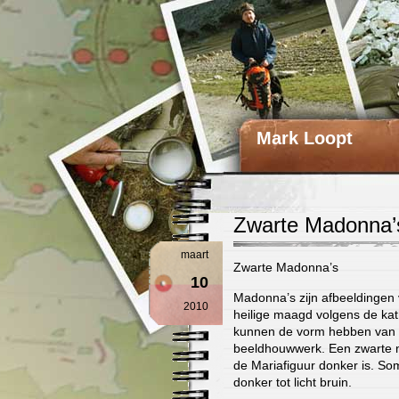
Mark Loopt
Zwarte Madonna’
maart
Zwarte Madonna’s
10
Madonna’s zijn afbeeldingen
2010
heilige maagd volgens de kat
kunnen de vorm hebben van e
beeldhouwwerk. Een zwarte m
de Mariafiguur donker is. S
donker tot licht bruin.