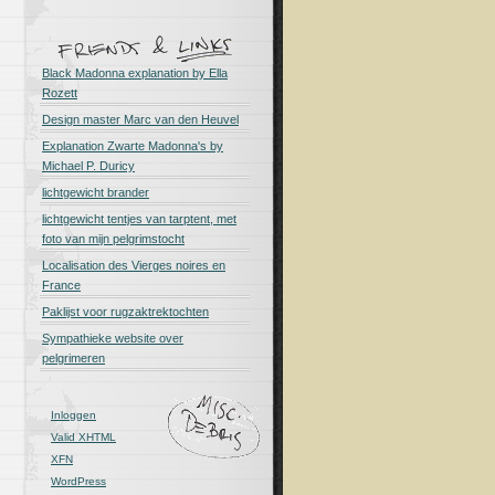
Black Madonna explanation by Ella
Rozett
Design master Marc van den Heuvel
Explanation Zwarte Madonna's by
Michael P. Duricy
lichtgewicht brander
lichtgewicht tentjes van tarptent, met
foto van mijn pelgrimstocht
Localisation des Vierges noires en
France
Paklijst voor rugzaktrektochten
Sympathieke website over
pelgrimeren
Inloggen
Valid
XHTML
XFN
WordPress