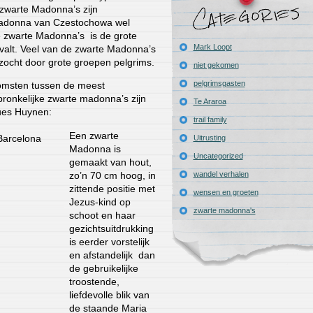
zwarte Madonna’s zijn
adonna van Czestochowa wel
 zwarte Madonna’s is de grote
Mark Loopt
 valt. Veel van de zwarte Madonna’s
zocht door grote groepen pelgrims.
niet gekomen
pelgrimsgasten
omsten tussen de meest
ronkelijke zwarte madonna’s zijn
Te Araroa
ques Huynen:
trail family
Een zwarte
Uitrusting
Madonna is
Uncategorized
gemaakt van hout,
zo’n 70 cm hoog, in
wandel verhalen
zittende positie met
wensen en groeten
Jezus-kind op
zwarte madonna's
schoot en haar
gezichtsuitdrukking
is eerder vorstelijk
en afstandelijk dan
de gebruikelijke
troostende,
liefdevolle blik van
de staande Maria