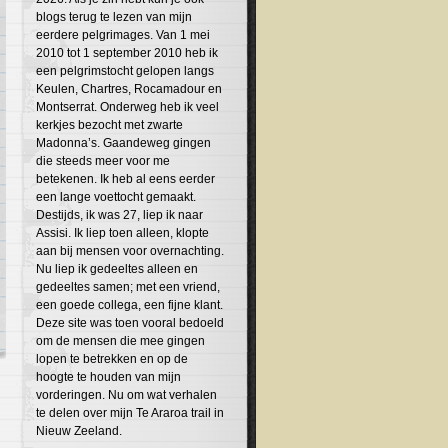
blogs terug te lezen van mijn
eerdere pelgrimages. Van 1 mei
2010 tot 1 september 2010 heb ik
een pelgrimstocht gelopen langs
Keulen, Chartres, Rocamadour en
Montserrat. Onderweg heb ik veel
kerkjes bezocht met zwarte
Madonna’s. Gaandeweg gingen
die steeds meer voor me
betekenen. Ik heb al eens eerder
een lange voettocht gemaakt.
Destijds, ik was 27, liep ik naar
Assisi. Ik liep toen alleen, klopte
aan bij mensen voor overnachting.
Nu liep ik gedeeltes alleen en
gedeeltes samen; met een vriend,
een goede collega, een fijne klant.
Deze site was toen vooral bedoeld
om de mensen die mee gingen
lopen te betrekken en op de
hoogte te houden van mijn
vorderingen. Nu om wat verhalen
te delen over mijn Te Araroa trail in
Nieuw Zeeland.