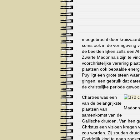
meegebracht door kruisvaard
soms ook in de vormgeving v
de beelden lijken zelfs een 
Zwarte Madonna’s zijn te vin
voorchristelijke verering pla
plaatsen ook bepaalde energ
Puy ligt een grote steen waa
gingen, een gebruik dat dateer
de christelijke periode gewoo
Chartres was een
van de belangrijkste
Madonna
plaatsen van
samenkomst van de
Gallische druïden. Van hen ga
Christus een visioen kregen 
zou worden. Zij zouden druï
Goddelijk kind te gaan zoeke