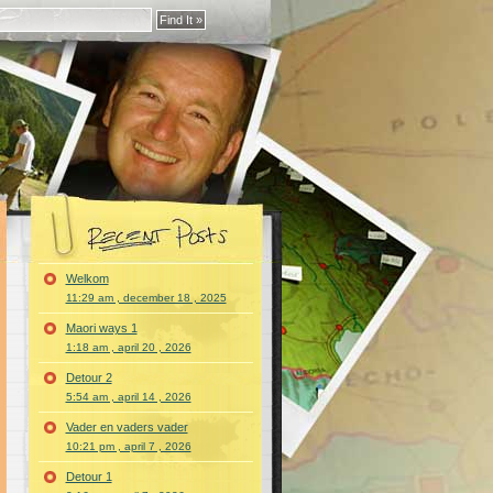
Welkom
11:29 am , december 18 , 2025
Maori ways 1
1:18 am , april 20 , 2026
Detour 2
5:54 am , april 14 , 2026
Vader en vaders vader
10:21 pm , april 7 , 2026
Detour 1