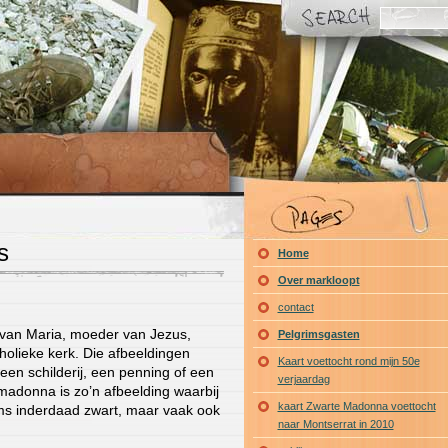
s
Home
Over markloopt
contact
 van Maria, moeder van Jezus,
Pelgrimsgasten
holieke kerk. Die afbeeldingen
Kaart voettocht rond mijn 50e
en schilderij, een penning of een
verjaardag
adonna is zo’n afbeelding waarbij
kaart Zwarte Madonna voettocht
oms inderdaad zwart, maar vaak ook
naar Montserrat in 2010