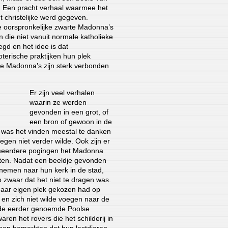
. Een pracht verhaal waarmee het
et christelijke werd gegeven.
le oorspronkelijke zwarte Madonna’s
n die niet vanuit normale katholieke
gd en het idee is dat
soterische praktijken hun plek
te Madonna’s zijn sterk verbonden
Er zijn veel verhalen
waarin ze werden
gevonden in een grot, of
een bron of gewoon in de
l was het vinden meestal te danken
egen niet verder wilde. Ook zijn er
 meerdere pogingen het Madonna
kten. Nadat een beeldje gevonden
nemen naar hun kerk in de stad,
 zwaar dat het niet te dragen was.
haar eigen plek gekozen had op
 en zich niet wilde voegen naar de
j de eerder genoemde Poolse
n het rovers die het schilderij in
oen bemerkten dat hun lastdieren