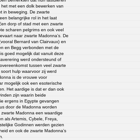
s het met een dolk bewerken van
et in beweging. De zwarte
en belangrijke rol in het laat
en dorp of stad met een zwarte
e scharen pelgrims en ook veel
evaart naar zwarte Madonna’s. De
 (vooral Bernard van Clairvaux) en
nen en Begg verbonden met de
s goed mogelijk dat vanuit deze
iaverering werd ondersteund of
 overeenkomst tussen veel zwarte
 soort hulp waarvoor zij werd
onna is de vrouwe voor
r mogelijk ook een esoterische
n. Het aardige is dat er dan ook
inden zijn waarin beide
die ergens in Egypte gevangen
leus door de Madonna worden
de zwarte Madonna een waardige
 als Artemis, Cybele, Freya,
istelijke Godinnen werden gezien
rheid en ook de zwarte Madonna’s
n.