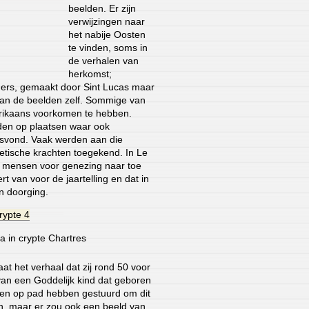
beelden. Er zijn
verwijzingen naar
het nabije Oosten
te vinden, soms in
de verhalen van
herkomst;
ers, gemaakt door Sint Lucas maar
an de beelden zelf. Sommige van
Afrikaans voorkomen te hebben.
den op plaatsen waar ook
atsvond. Vaak werden aan die
etische krachten toegekend. In Le
r mensen voor genezing naar toe
t van voor de jaartelling en dat in
n doorging.
 in crypte Chartres
at het verhaal dat zij rond 50 voor
van een Goddelijk kind dat geboren
den op pad hebben gestuurd om dit
n, maar er zou ook een beeld van