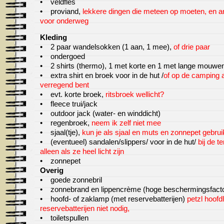
• veldfles
• proviand,
lekkere
dingen die
meteen op moeten, en a
voor onderweg
Kleding
• 2 paar wandelsokken (1 aan, 1 mee),
of drie paar
• ondergoed
• 2 shirts (thermo), 1 met korte en 1 met lange mouwe
• extra shirt en broek voor in de hut /
of op de camping a
verregend bent
• evt. korte broek,
ritsbroek wellicht?
• fleece trui/jack
• outdoor jack (water- en winddicht)
• regenbroek,
neem ik zelf niet mee
• sjaal(tje),
kun je als sjaal en muts en zonnepet gebru
• (eventueel) sandalen/slippers/ voor in de hut/
bij de te
alleen als ze heel licht zijn
• zonnepet
Overig
• goede zonnebril
• zonnebrand en lippencrème (hoge beschermingsfacto
• hoofd- of zaklamp (met reservebatterijen)
petzl hoofd
reservebatterijen niet nodig,
• toiletspullen