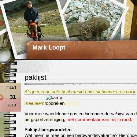
Mark Loopt
paklijst
maart
Als je met de auto bent maakt t niet uit hoeveel rotzooi je
31
meeneemt
2010
Voor mee wandelende gasten hieronder de
paklijst
van d
bergsportvereniging
;
met commentaar van mij in rood.
Paklijst bergwandelen
Wat neem je mee op een bergwandelvakantie? Hieronder