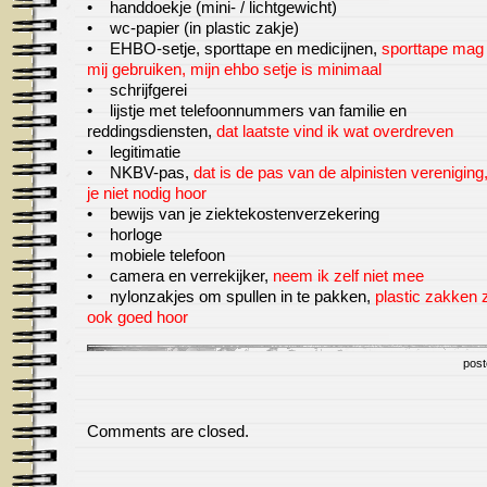
• handdoekje (mini- / lichtgewicht)
• wc-papier (in plastic zakje)
• EHBO-setje, sporttape en medicijnen,
sporttape mag 
mij gebruiken, mijn ehbo setje is minimaal
• schrijfgerei
• lijstje met telefoonnummers van familie en
reddingsdiensten,
dat laatste vind ik wat overdreven
• legitimatie
• NKBV-pas,
dat is de pas van de alpinisten vereniging
je niet nodig hoor
• bewijs van je ziektekostenverzekering
• horloge
• mobiele telefoon
• camera en verrekijker,
neem ik zelf niet mee
• nylonzakjes om spullen in te pakken,
plastic zakken z
ook goed hoor
post
Comments are closed.