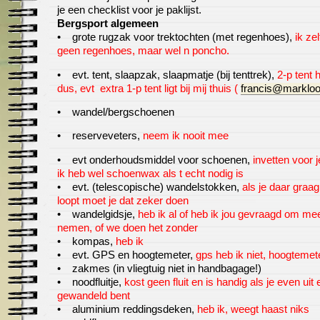
je een checklist voor je paklijst.
Bergsport algemeen
• grote rugzak voor trektochten (met regenhoes),
ik zel
geen regenhoes, maar wel n poncho.
• evt. tent, slaapzak, slaapmatje (bij tenttrek),
2-p tent 
dus, evt extra 1-p tent ligt bij mij thuis (
francis@markloo
• wandel/bergschoenen
• reserveveters,
neem ik nooit mee
• evt onderhoudsmiddel voor schoenen,
invetten voor j
ik heb wel schoenwax als t echt nodig is
• evt. (telescopische) wandelstokken,
als je daar graa
loopt moet je dat zeker doen
• wandelgidsje,
heb ik al of heb ik jou gevraagd om me
nemen
, of we doen het zonder
• kompas,
heb ik
• evt. GPS en hoogtemeter,
gps heb ik niet, hoogtemet
• zakmes (in vliegtuig niet in handbagage!)
• noodfluitje,
kost geen fluit en is handig als je even uit 
gewandeld bent
• aluminium reddingsdeken,
heb ik, weegt haast niks