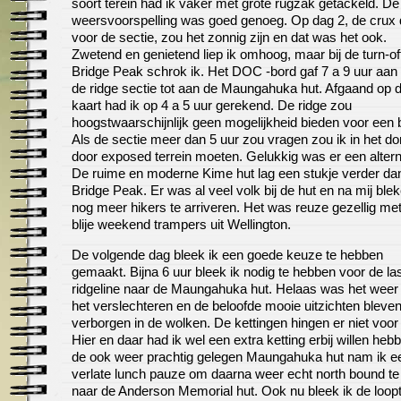
soort terein had ik vaker met grote rugzak getackeld. De
weersvoorspelling was goed genoeg. Op dag 2, de crux
voor de sectie, zou het zonnig zijn en dat was het ook.
Zwetend en genietend liep ik omhoog, maar bij de turn-off
Bridge Peak schrok ik. Het DOC -bord gaf 7 a 9 uur aan
de ridge sectie tot aan de Maungahuka hut. Afgaand op 
kaart had ik op 4 a 5 uur gerekend. De ridge zou
hoogstwaarschijnlijk geen mogelijkheid bieden voor een 
Als de sectie meer dan 5 uur zou vragen zou ik in het d
door exposed terrein moeten. Gelukkig was er een alterna
De ruime en moderne Kime hut lag een stukje verder da
Bridge Peak. Er was al veel volk bij de hut en na mij ble
nog meer hikers te arriveren. Het was reuze gezellig met
blije weekend trampers uit Wellington.
De volgende dag bleek ik een goede keuze te hebben
gemaakt. Bijna 6 uur bleek ik nodig te hebben voor de la
ridgeline naar de Maungahuka hut. Helaas was het weer 
het verslechteren en de beloofde mooie uitzichten bleve
verborgen in de wolken. De kettingen hingen er niet voor 
Hier en daar had ik wel een extra ketting erbij willen hebb
de ook weer prachtig gelegen Maungahuka hut nam ik e
verlate lunch pauze om daarna weer echt north bound te
naar de Anderson Memorial hut. Ook nu bleek ik de loopt