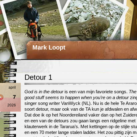
Mark Loopt
Detour 1
april
God is in the detour
is een van mijn favoriete songs.
The
7
good stuff seems to happen when you’re on a detour
zin
singer song writer VanWyck (NL). Nu is de hele Te Arar
2026
soort detour, maar ook van de TA kun je afdwalen en afw
Dat doe ik op het Noordereiland vaker dan op het Zuider
en een van de detours zou gaan langs een ridgeline met
klauterwerk in de Tararua’s. Met kettingen op de stijle s
en een 70 meter lange stalen ladder. Het zou pittig zijn m