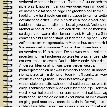
verkeerd te hebben ingeschat. Toen om 8 uur de schem
inviel was ik nog een ruim uur verwijderd van mijn doel.
de bomen die tot aan de ridge line groeiden had ik mijn
hoofdlampje hard nodig om mijn stappen te kunnen zette
overdacht de opties. Kime hut van de avond ervoor had 
bedden en die waren allemaal bezet geweest. Anderson
Memorial had er maar 6. Met een derde van de mensen
de dag ervoor waren die allemaal bezet. En als je na 9 in
donker zo’n hut binnen stapt ligt iedereen al op bed. Ik h
zelf andersom meegemaakt. In Martins hut, een 4 bunk h
We waren met 6, waarvan 2 op de vloer. Twee hikers
arriveerden na 10 ‘s avonds. De hut was echt al vol en zi
moesten hun tent proberen op te zetten waar er geen pl
om een tent op te zetten. Dat is dikke ellende. Maar de
Anderson Memorial hut was weer verder weg van
parkeerplaatsen en het was inmiddels zondag. Ik hoopte 
niemand zou zijn in de hut en toen ik na 9 aankwam war
eerste tekenen gunstig. Onder het afdakje geen
wandelstokken, natte schoenen of sokken aan de waslij
enige spanning opende ik de deur; niemand, fijn! Helemaal
werd ik van het brandhout en aanmaak hout dat klaar lag 
houtkachel. Ik stookte de hut lekker warm, at mijn avon
en ging goed moe en voldaan de nacht in. De volgende
ochtend wachtte me een verrassing; sneeuw. Ongebruike