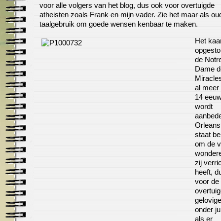
voor alle volgers van het blog, dus ook voor overtuigde
atheisten zoals Frank en mijn vader. Zie het maar als ou
taalgebruik om goede wensen kenbaar te maken.
Het kaar
opgesto
de Notr
Dame d
Miracles
al meer
14 eeu
wordt
aanbede
Orleans.
staat b
om de v
wondere
zij verri
heeft, d
voor de
overtui
gelovig
onder jul
als er