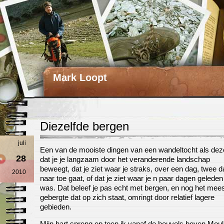
Mark Loopt
Diezelfde bergen
juli
Een van de mooiste dingen van een wandeltocht als dez
28
dat je je langzaam door het veranderende landschap
beweegt, dat je ziet waar je straks, over een dag, twee 
2010
naar toe gaat, of dat je ziet waar je n paar dagen gelede
was. Dat beleef je pas echt met bergen, en nog het mee
gebergte dat op zich staat, omringt door relatief lagere
gebieden.
Mijn hart sprong op toen ik vanaf de heuvels boven Moul