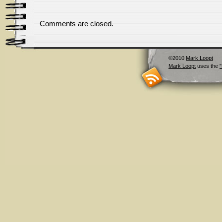
Comments are closed.
©2010
Mark Loopt
Mark Loopt
uses the