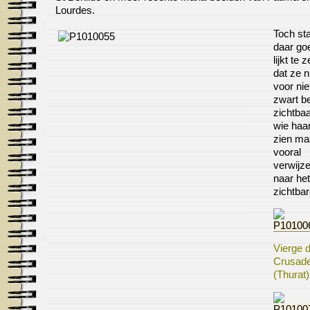
Lourdes.
Toch st
daar go
lijkt te
dat ze n
voor nie
zwart be
zichtba
wie haar
zien ma
vooral
verwijz
naar het
zichtbar
Vierge 
Crusad
(Thurat)