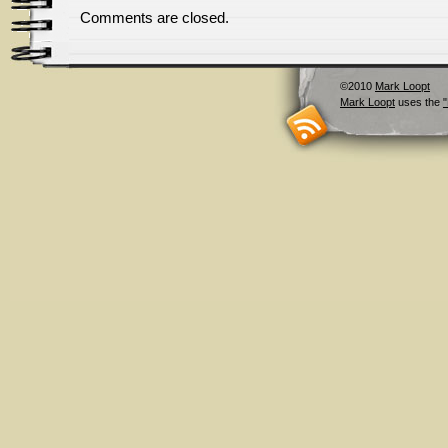
Comments are closed.
©2010
Mark Loopt
Mark Loopt
uses the