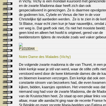
in Vichy. Vichy is een mondain kuuroord met genezend
en de zwarte Madonna daar heeft zich dan ook
gespecialiseerd in genezingen. Ze is daarmee opvolgste
de godinnen Isis, Cybele en Venus die hier in de voor
Christelijke tijd aanbeden werden. Ze is te zien in de ke
St Blaise, maar echt zien kun je haar nauwelijks, omdat 
ver weg is. Dat geeft ook niet, t’is niet het mooiste beeld; 
geen kind en alleen het hoofd is origineel, gered van de
beeldenstorm tijdens de revolutie zoals wel vaker gebeur
Notre Dame des Malades (Vichy)
De volgende zwarte madonna is die van Thuret, in een p
klein kerkje waar je stil van werd, waar de stilte zelfs niet
verstoord werd door de twee kletsende dames die de ka
en bloemen kwamen verzorgen. Een kerkje dat ook een
constante stroom van bezoekers had, die even kwamen
kijken, bidden, kaarsjes opsteken. Het vreemde was dat 
niemand oog had voor de zwarte Madonna, die de Mad
van de Kruistochten heet. Ze staat op een pilaar links vo
altaar, maar alle aandacht ging naar de recente Franse he
St Bénilde en meer recente Maria-beelden van Fatima e