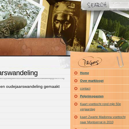
arswandeling
Home
Over markloopt
g een oudejaarswandeling gemaakt
contact
Pelgrimsgasten
Kaart voettocht rond mijn 50e
verjaardag
kaart Zwarte Madonna voettocht
naar Montserrat in 2010