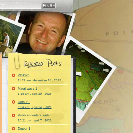
Welkom
11:29 am , december 18 , 2025
Maori ways 1
1:18 am , april 20 , 2026
Detour 2
5:54 am , april 14 , 2026
Vader en vaders vader
10:21 pm , april 7 , 2026
Detour 1