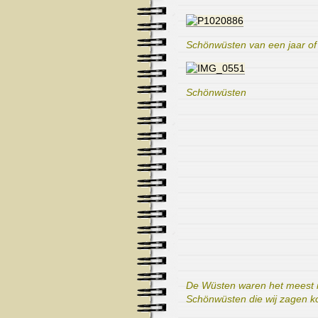
Schönwüsten
van een jaar of
Schönwüsten
De Wüsten waren het meest 
Schönwüsten die wij zagen k