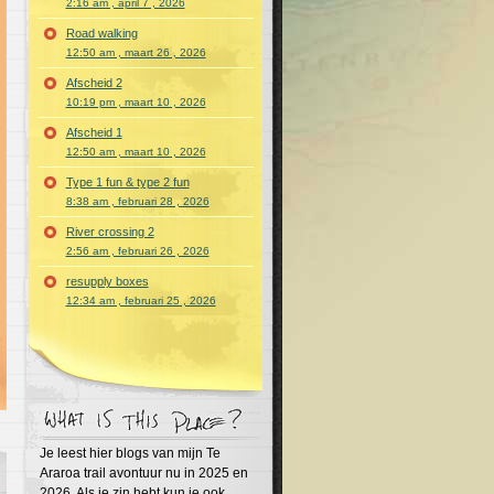
2:16 am , april 7 , 2026
Road walking
12:50 am , maart 26 , 2026
Afscheid 2
10:19 pm , maart 10 , 2026
Afscheid 1
12:50 am , maart 10 , 2026
Type 1 fun & type 2 fun
8:38 am , februari 28 , 2026
River crossing 2
2:56 am , februari 26 , 2026
resupply boxes
12:34 am , februari 25 , 2026
Je leest hier blogs van mijn Te
Araroa trail avontuur nu in 2025 en
2026. Als je zin hebt kun je ook