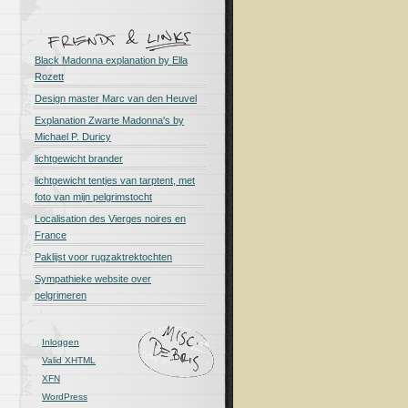
Black Madonna explanation by Ella
Rozett
Design master Marc van den Heuvel
Explanation Zwarte Madonna's by
Michael P. Duricy
lichtgewicht brander
lichtgewicht tentjes van tarptent, met
foto van mijn pelgrimstocht
Localisation des Vierges noires en
France
Paklijst voor rugzaktrektochten
Sympathieke website over
pelgrimeren
Inloggen
Valid
XHTML
XFN
WordPress