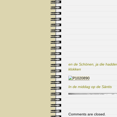
en de Schönen, ja die hadd
klokken
In de middag op de Säntis
Comments are closed.