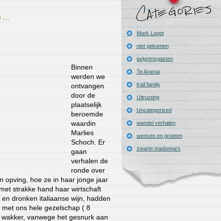
n …
Mark Loopt
niet gekomen
pelgrimsgasten
Binnen
Te Araroa
werden we
trail family
ontvangen
door de
Uitrusting
plaatselijk
Uncategorized
beroemde
waardin
wandel verhalen
Marlies
wensen en groeten
Schoch. Er
zwarte madonna's
gaan
verhalen de
ronde over
opving, hoe ze in haar jonge jaar
met strakke hand haar wirtschaft
t, en dronken italiaanse wijn, hadden
 met ons hele gezelschap ( 8
ag wakker, vanwege het gesnurk aan