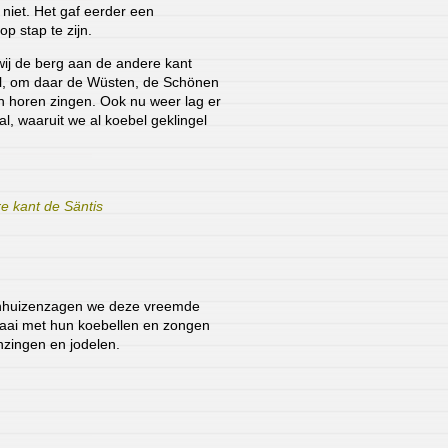
 niet. Het gaf eerder een
p stap te zijn.
ij de berg aan de andere kant
l, om daar de Wüsten, de Schönen
n horen zingen. Ook nu weer lag er
l, waaruit we al koebel geklingel
 kant de Säntis
enhuizenzagen we deze vreemde
aai met hun koebellen en zongen
nzingen en jodelen.