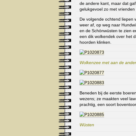
de andere kant, maar dat gaf
gelukgevoel zo met vrienden o
De volgende ochtend liepen w
weer af, op weg naar Hundwi
en de Schönwüsten te zien e
een dik wolkendek over het da
hoorden klinken.
Wolkenzee met aan de andere
Beneden bij de eerste boer
wezens; ze maakten veel law
prachtig, een soort boventoo
Wüsten