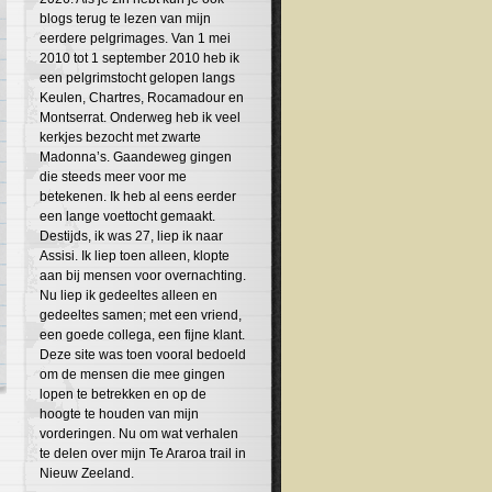
blogs terug te lezen van mijn
eerdere pelgrimages. Van 1 mei
2010 tot 1 september 2010 heb ik
een pelgrimstocht gelopen langs
Keulen, Chartres, Rocamadour en
Montserrat. Onderweg heb ik veel
kerkjes bezocht met zwarte
Madonna’s. Gaandeweg gingen
die steeds meer voor me
betekenen. Ik heb al eens eerder
een lange voettocht gemaakt.
Destijds, ik was 27, liep ik naar
Assisi. Ik liep toen alleen, klopte
aan bij mensen voor overnachting.
Nu liep ik gedeeltes alleen en
gedeeltes samen; met een vriend,
een goede collega, een fijne klant.
Deze site was toen vooral bedoeld
om de mensen die mee gingen
lopen te betrekken en op de
hoogte te houden van mijn
vorderingen. Nu om wat verhalen
te delen over mijn Te Araroa trail in
Nieuw Zeeland.