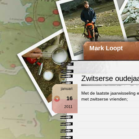
Mark Loopt
Zwitserse oudeja
januari
Met de laatste jaarwisselin
16
met zwitserse vrienden;
2011