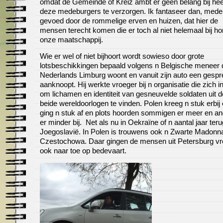
omdat de Gemeinde of Kreiz ambt er geen belang bij hee
deze medeburgers te verzorgen. Ik fantaseer dan, mede
gevoed door de rommelige erven en huizen, dat hier de
mensen terecht komen die er toch al niet helemaal bij ho
onze maatschappij.
Wie er wel of niet bijhoort wordt sowieso door grote
lotsbeschikkingen bepaald volgens n Belgische meneer d
Nederlands Limburg woont en vanuit zijn auto een gespr
aanknoopt. Hij werkte vroeger bij n organisatie die zich i
om lichamen en identiteit van gesneuvelde soldaten uit d
beide wereldoorlogen te vinden. Polen kreeg n stuk erbij 
ging n stuk af en plots hoorden sommigen er meer en a
er minder bij. Net als nu in Oekraïne of n aantal jaar teru
Joegoslavië. In Polen is trouwens ook n Zwarte Madonna
Czestochowa. Daar gingen de mensen uit Petersburg vr
ook naar toe op bedevaart.