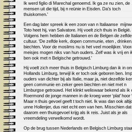
Ik werd figlio di Marechal genoemd. Ik ga ze nu zien, de
mensen uit die tijd, bij n reünie in Eisden. Da’s toch
thuiskomen.’
Een dag later spreek ik een zoon van n Italiaanse mijnw
Toto heet hij, van Salvatore. Hij voelt zich thuis in België.
Volgens hem hebben de Italianen en de Belgen de zelfde
cultuur. ‘De zelfde kerk, dopen communie, eten , drinken
biechten. Voor de moslims nu is het veel moeilijker. Voor
meisjes mogen niks van hun ouders. Zelf was ik vrij en i
ben ook met n Belgische getrouwd.’
Hij voelt zich meer thuis in Belgisch Limburg dan ik in on
Hollands Limburg, terwijl ik er toch ook geboren ben. Imp
ouders van dichter bij als Italie, maar ja, niet dezelfde ker
geen communie en zeker geen biechten en niet met n
Limburgse getrouwd. Het klinkt weliswaar bekend als ik
Roermond de jonge mannen in de kroeg weer ‘plat’ hoor ‘k
Maar n thuis gevoel geeft t toch niet. Ik was dan ook altij
unne Hollenjer, dus niet echt een van hen. Misschien dat
daarom een thuisgevoel krijg als ik reis. Juist als je als
vreemdeling verwelkomd wordt.
Op de brug tussen Nederlands en Belgisch Limburg staa