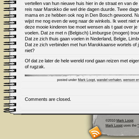
vertellen van hun nieuwe huis hier in de straat en van de
reis naar Marokko die wel drie dagen duurde. Twee dage
mama en ze hebben ook nog in Den Bosch gewoond. Na
wijst me nog even de weg naar de winkels. Ik weet niet w
deze mooie kinderen toe moet wensen als t gaat over je 
voelen. Dat ze met n (Belgisch) Limburgse (mogen) tro
Dat ze zich thuis gaan voelen in Nederland, Belgie, Lim
Dat ze zich verbinden met hun Marokkaanse wortels of j
niet?
Of dat ze later de hele wereld rond gaan reizen met eige
of rugzak.
posted under
Mark Loopt
,
wandel verhalen
,
wensen en
Comments are closed.
©2010
Mark Loopt
Mark Loopt
uses the