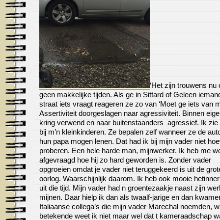
‘Het zijn trouwens nu
geen makkelijke tijden. Als ge in Sittard of Geleen ieman
straat iets vraagt reageren ze zo van ‘Moet ge iets van 
Assertiviteit doorgeslagen naar agressiviteit. Binnen eig
kring verwend en naar buitenstaanders agressief. Ik zie 
bij m’n kleinkinderen. Ze bepalen zelf wanneer ze de aut
hun papa mogen lenen. Dat had ik bij mijn vader niet ho
proberen. Een hele harde man, mijnwerker. Ik heb me w
afgevraagd hoe hij zo hard geworden is. Zonder vader
opgroeien omdat je vader niet teruggekeerd is uit de grot
oorlog. Waarschijnlijk daarom. Ik heb ook mooie hetinne
uit die tijd. Mijn vader had n groentezaakje naast zijn wer
mijnen. Daar hielp ik dan als twaalf-jarige en dan kwame
Italiaanse collega’s die mijn vader Marechal noemden, w
betekende weet ik niet maar wel dat t kameraadschap w