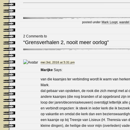
posted under
Mark Loopt
,
wandel 
2 Comments to
“Grensverhalen 2, nooit meer oorlog”
mei 3rd, 2016 at 5:31 pm
Marijke
Says:
van die kaarsjes ter verbinding wordt ik warm van herke
Mark.
dat gebaar van opsteken, de rook die zich mengt met al 
andere kaarsjes (die nog branden of al opgebrand zijn i
loop der jaren/decennia/eeuwen) overstijgt letterlijk alle
en verbindt ongezien: ik steek in ieder kerk die ik bezoek
op vakantie en omdat die kerk dan een bezienswaardighe
een kaarsje op bij Treesje van Lisieux (H. Theresia van 
kleine dingen), de heilige die voor mijn (overleden) vade