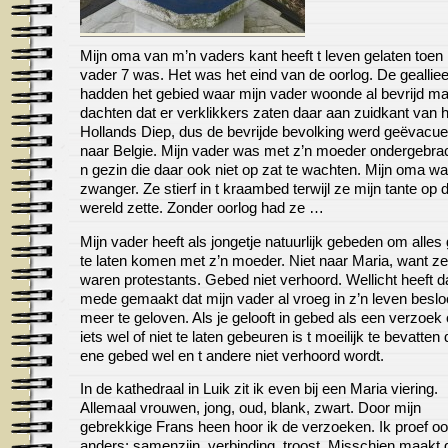
Mijn oma van m’n vaders kant heeft t leven gelaten toen 
vader 7 was. Het was het eind van de oorlog. De geallie
hadden het gebied waar mijn vader woonde al bevrijd ma
dachten dat er verklikkers zaten daar aan zuidkant van h
Hollands Diep, dus de bevrijde bevolking werd geëvacu
naar Belgie. Mijn vader was met z’n moeder ondergebrac
n gezin die daar ook niet op zat te wachten. Mijn oma w
zwanger. Ze stierf in t kraambed terwijl ze mijn tante op 
wereld zette. Zonder oorlog had ze …
Mijn vader heeft als jongetje natuurlijk gebeden om alles
te laten komen met z’n moeder. Niet naar Maria, want ze
waren protestants. Gebed niet verhoord. Wellicht heeft d
mede gemaakt dat mijn vader al vroeg in z’n leven besloo
meer te geloven. Als je gelooft in gebed als een verzoek
iets wel of niet te laten gebeuren is t moeilijk te bevatten 
ene gebed wel en t andere niet verhoord wordt.
In de kathedraal in Luik zit ik even bij een Maria viering.
Allemaal vrouwen, jong, oud, blank, zwart. Door mijn
gebrekkige Frans heen hoor ik de verzoeken. Ik proef oo
anders; samenzijn, verbinding, troost. Misschien maakt