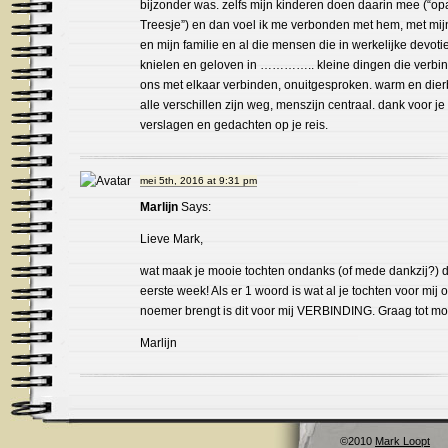
bijzonder was. zelfs mijn kinderen doen daarin mee (“op
Treesje”) en dan voel ik me verbonden met hem, met mij
en mijn familie en al die mensen die in werkelijke devoti
knielen en geloven in ………….. kleine dingen die verbi
ons met elkaar verbinden, onuitgesproken. warm en dier
alle verschillen zijn weg, menszijn centraal. dank voor j
verslagen en gedachten op je reis.
mei 5th, 2016 at 9:31 pm
Marlijn
Says:
Lieve Mark,
wat maak je mooie tochten ondanks (of mede dankzij?) 
eerste week! Als er 1 woord is wat al je tochten voor mij 
noemer brengt is dit voor mij VERBINDING. Graag tot mo
Marlijn
©2010
Mark Loopt