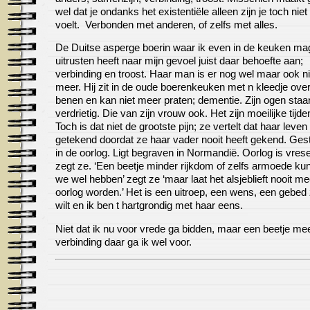
wel dat je ondanks het existentiële alleen zijn je toch niet
voelt. Verbonden met anderen, of zelfs met alles.
De Duitse asperge boerin waar ik even in de keuken ma
uitrusten heeft naar mijn gevoel juist daar behoefte aan;
verbinding en troost. Haar man is er nog wel maar ook ni
meer. Hij zit in de oude boerenkeuken met n kleedje over
benen en kan niet meer praten; dementie. Zijn ogen staa
verdrietig. Die van zijn vrouw ook. Het zijn moeilijke tijde
Toch is dat niet de grootste pijn; ze vertelt dat haar leven 
getekend doordat ze haar vader nooit heeft gekend. Ges
in de oorlog. Ligt begraven in Normandië. Oorlog is vresel
zegt ze. ‘Een beetje minder rijkdom of zelfs armoede ku
we wel hebben’ zegt ze ‘maar laat het alsjeblieft nooit me
oorlog worden.’ Het is een uitroep, een wens, een gebed 
wilt en ik ben t hartgrondig met haar eens.
Niet dat ik nu voor vrede ga bidden, maar een beetje me
verbinding daar ga ik wel voor.