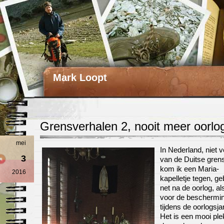
Mark Loopt
Grensverhalen 2, nooit meer oorlo
mei
In Nederland, niet v
3
van de Duitse gren
kom ik een Maria-
2016
kapelletje tegen, g
net na de oorlog, a
voor de beschermi
tijdens de oorlogsja
Het is een mooi ple