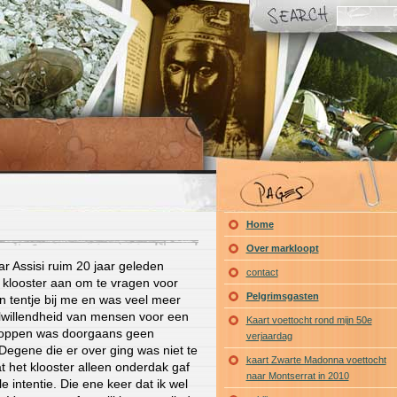
Home
Over markloopt
ar Assisi ruim 20 jaar geleden
contact
n klooster aan om te vragen voor
Pelgrimsgasten
n tentje bij me en was veel meer
elwillendheid van mensen voor een
Kaart voettocht rond mijn 50e
kloppen was doorgaans geen
verjaardag
Degene die er over ging was niet te
kaart Zwarte Madonna voettocht
at het klooster alleen onderdak gaf
naar Montserrat in 2010
 intentie. Die ene keer dat ik wel