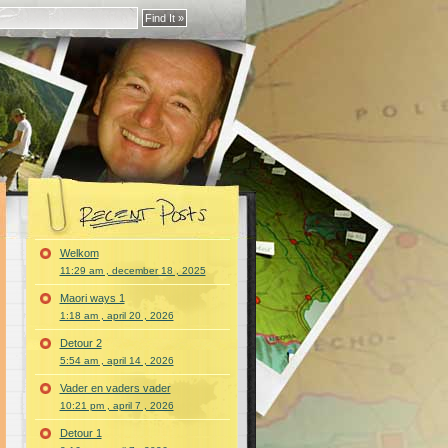
Welkom
11:29 am , december 18 , 2025
Maori ways 1
1:18 am , april 20 , 2026
Detour 2
5:54 am , april 14 , 2026
Vader en vaders vader
10:21 pm , april 7 , 2026
Detour 1