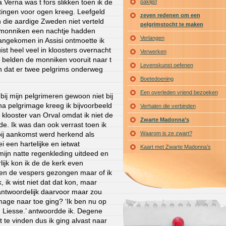
La Verna was t fors slikken toen ik de
paklijst
tingen voor ogen kreeg. Leefgeld
zeven redenen om een
die aardige Zweden niet verteld
pelgrimstocht te maken
e monniken een nachtje hadden
Verlangen
Aangekomen in Assisi ontmoette ik
uist heel veel in kloosters overnacht
Verwerken
 belden de monniken vooruit naar t
Levenskunst oefenen
n dat er twee pelgrims onderweg
Boetedoening
Een overleden vriend bezoeken
 bij mijn pelgrimeren gewoon niet bij
na pelgrimage kreeg ik bijvoorbeeld
Verhalen die verbinden
t klooster van Orval omdat ik niet de
Zwarte Madonna’s
gde. Ik was dan ook verrast toen ik
 bij aankomst werd herkend als
Waarom is ze zwart?
ei een hartelijke en ietwat
Kaart met Zwarte Madonna’s
 mijn natte regenkleding uitdeed en
lijk kon ik de de kerk even
n de vespers gezongen maar of ik
, ik wist niet dat dat kon, maar
erantwoordelijk daarvoor maar zou
age naar toe ging? ‘Ik ben nu op
Liesse.’ antwoordde ik. Degene
t te vinden dus ik ging alvast naar