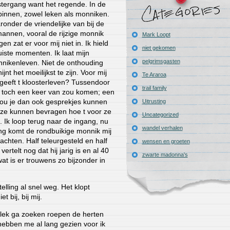
ostergang want het regende. In de
innen, zowel leken als monniken.
ronder de vriendelijke van bij de
annen, vooral de rijzige monnik
Mark Loopt
n zat er voor mij niet in. Ik hield
niet gekomen
juiste momenten. Ik laat mijn
pelgrimsgasten
nikenleven. Niet de onthouding
t het moeilijkst te zijn. Voor mij
Te Araroa
t geeft t kloosterleven? Tussendoor
trail family
en toch een keer van zou komen; een
 Zou je dan ook gesprekjes kunnen
Uitrusting
ze kunnen bevragen hoe t voor ze
Uncategorized
. Ik loop terug naar de ingang, nu
wandel verhalen
ang komt de rondbuikige monnik mij
nachten. Half teleurgesteld en half
wensen en groeten
vertelt nog dat hij jarig is en al 40
zwarte madonna's
 wat is er trouwens zo bijzonder in
telling al snel weg. Het klopt
 bij, bij mij.
plek ga zoeken roepen de herten
hebben me al lang gezien voor ik