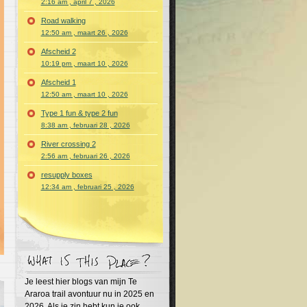
2:16 am , april 7 , 2026
Road walking
12:50 am , maart 26 , 2026
Afscheid 2
10:19 pm , maart 10 , 2026
Afscheid 1
12:50 am , maart 10 , 2026
Type 1 fun & type 2 fun
8:38 am , februari 28 , 2026
River crossing 2
2:56 am , februari 26 , 2026
resupply boxes
12:34 am , februari 25 , 2026
Je leest hier blogs van mijn Te
Araroa trail avontuur nu in 2025 en
2026. Als je zin hebt kun je ook