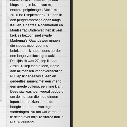
blogs terug te lezen van mijn
eerdere pelgrimages. Van 1 mei
2010 tot 1 september 2010 heb ik
een pelgrimstocht gelopen langs
Keulen, Chartres, Rocamadour en
Montserrat. Onderweg heb ik veel
kerkjes bezocht met zwarte
Madonna’s. Gaandeweg gingen
die steeds meer voor me
betekenen. Ik heb al eens eerder
een lange voettocht gemaakt.
Destijds, ik was 27, liep ik naar
Assisi. Ik liep toen alleen, klopte
aan bij mensen voor overnachting.
Nu liep ik gedeeltes alleen en
gedeeltes samen; met een vriend,
een goede collega, een fijne klant.
Deze site was toen vooral bedoeld
om de mensen die mee gingen
lopen te betrekken en op de
hoogte te houden van mijn
vorderingen. Nu om wat verhalen
te delen over mijn Te Araroa trail in
Nieuw Zeeland.