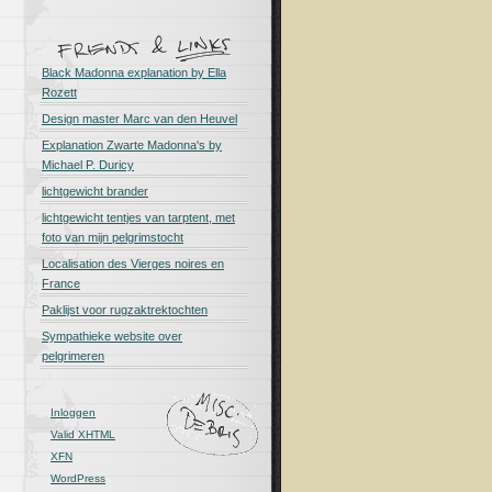
Black Madonna explanation by Ella
Rozett
Design master Marc van den Heuvel
Explanation Zwarte Madonna's by
Michael P. Duricy
lichtgewicht brander
lichtgewicht tentjes van tarptent, met
foto van mijn pelgrimstocht
Localisation des Vierges noires en
France
Paklijst voor rugzaktrektochten
Sympathieke website over
pelgrimeren
Inloggen
Valid
XHTML
XFN
WordPress