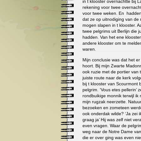
in t klooster overnachtte bij 
rekening voor twee overnach
voor twee weken. En hadden 
dat ze op uitnodiging van d
mogen slapen in t klooster. 
twee pelgrims uit Berlijn die j
hadden. Van het ene klooster
andere klooster om te melde
waren.
Mijn conclusie was dat het er
hoort. Bij mijn Zwarte Madon
ook ruzie met de portier van 
juiste route naar de kerk vol
bij t klooster van Scourmont
pelgrim. ‘Vous etes pellerin’ z
rondbuikige monnik terwijl ik
mijn rugzak neerzette. Natuur
bezoeken en zometeen werde
ook onderdak wilde? ‘Ja zei ik
graag ja’ Hij was zelf niet v
even vragen. Waar de pelgrim
weg naar de Notre Dame van 
die er over ging was even nie