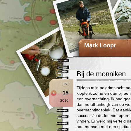
Mark Loopt
Bij de monniken
mei
Tijdens mijn pelgrimstocht na
15
klopte ik zo nu en dan bij ee
een overnachting. Ik had gee
2016
dan nu afhankelijk van de w
overnachtingsplek. Dat aan
succes. Ze deden niet open. 
vinden. Er werd mij verteld d
aan mensen met een spirituele