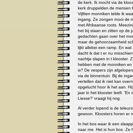
de kerk. Ik mocht via de klo
kerk druppelden de mensen b
Vijftien monniken telde ik waa
ingang. Ze zongen mooi de m
met Afrikaanse roots. Meezinge
het bij staan en zitten op de 
gedachten gaan over het mon
maar de gehoorzaamheid schijn
lijkt allebei een ramp. En wa
dacht ik dat t er nu misschi
nachtje slapen in t klooster.
hebben met de monniken en 
is? De vespers zijn afgelopen
via de binnentuin. Bij de ing
vertellen dat ik niet kan over
opgelucht hoor ik het aan. Hij 
jaar in het klooster leeft. ‘En
Liesse?’ vraagt hij nog.
Al verder lopend is de teleurs
gewoon. Kloosters horen er niet
In het bos waar ik een slaap
naar me. Het is hun bos. Ze 