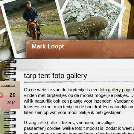
Mark Loopt
tarp tent foto gallery
augustus
Op de website van de tarptentje is een
foto gallery page
t
20
vinden met tarptentjes op de mooist mogelijke plekjes. 
wil ik natuurlijk ook een plaatje voor inzenden. Vandaar 
2010
fotosessie met mijn tentje in de hoofdrol. En natuurlijk om
laten zien op wat voor mooi plekje ik heb geslapen.
Graag jullie (jullie = lezers, vrienden, toevallige
passanten) oordeel welke foto t mooist is, zodat ik weet
ik moet sturen naar de tarptentfirma. Voor het gemak heb