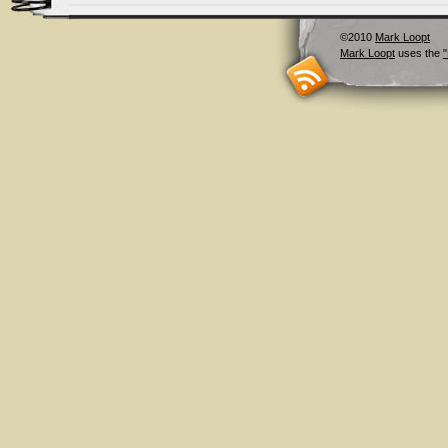
©2010
Mark Loopt
Mark Loopt
uses the