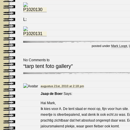
L:
posted under
Mark Loopt
,
No Comments to
“tarp tent foto gallery”
augustus 21st, 2010 at 2:18 pm
Jaap de Boer
Says:
Hai Mark,
Ik kies voor A. De tent staat er mooi op, fijn voor hun site.
meertje is sfeerbepalend, wat denk ik ook echt zo was. E
prachtig zichtbaar dat het absoluut ongerept daar was. 
jaloursmakend plekje, waar geen fietser ook komt.