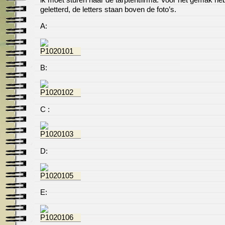
geletterd, de letters staan boven de foto’s.
A:
B:
C :
D:
E: