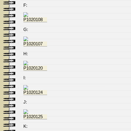
F:
G:
H:
I:
J:
K: