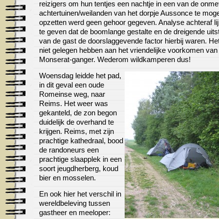
reizigers om hun tentjes een nachtje in een van de onmet
achtertuinen/weilanden van het dorpje Aussonce te mog
opzetten werd geen gehoor gegeven. Analyse achteraf lij
te geven dat de boomlange gestalte en de dreigende uitst
van de gast de doorslaggevende factor hierbij waren. He
niet gelegen hebben aan het vriendelijke voorkomen van
Monserat-ganger. Wederom wildkamperen dus!
Woensdag leidde het pad,
in dit geval een oude
Romeinse weg, naar
Reims. Het weer was
gekanteld, de zon begon
duidelijk de overhand te
krijgen. Reims, met zijn
prachtige kathedraal, bood
de randoneurs een
prachtige slaapplek in een
soort jeugdherberg, koud
bier en mosselen.
En ook hier het verschil in
wereldbeleving tussen
gastheer en meeloper: