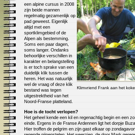
een alpine cursus in 2008
zijn beide mannen
regelmatig gezamenlijk op
pad geweest. Eigenlijk
altijd met een
sportklimgebied of de
Alpen als bestemming.
Soms een paar dagen,
soms langer. Ondanks
behoorlijke verschillen in
karakter en belangstelling
is er toch sprake van een
duidelijk klik tussen de
heren. Het was natuurlijk
wel de vraag of deze klik
Klimvriend Frank aan het kok
bestand was tegen
uitgestrektheid van het
Noord-Franse platteland.
Hoe is de tocht verlopen?
Het geheel kende een kil en regenachtig begin en een z
einde. Ergens in de Franse Ardennen ligt het dorpje Buz
Hier troffen de pelgrim en zijn gast elkaar op zondagavo
regende pijpenstelen. Het weerzien, de door Mark gereg