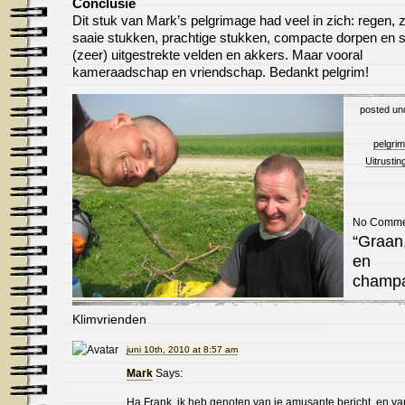
Conclusie
Dit stuk van Mark’s pelgrimage had veel in zich: regen, 
saaie stukken, prachtige stukken, compacte dorpen en 
(zeer) uitgestrekte velden en akkers. Maar vooral
kameraadschap en vriendschap. Bedankt pelgrim!
posted u
pelgri
Uitrustin
No Comme
“Graan,
en
champ
Klimvrienden
juni 10th, 2010 at 8:57 am
Mark
Says:
Ha Frank, ik heb genoten van je amusante bericht, en va