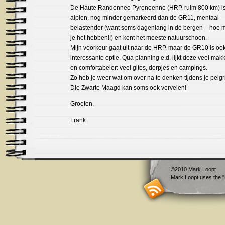
De Haute Randonnee Pyreneenne (HRP, ruim 800 km) is
alpien, nog minder gemarkeerd dan de GR11, mentaal
belastender (want soms dagenlang in de bergen – hoe m
je het hebben!!) en kent het meeste natuurschoon.
Mijn voorkeur gaat uit naar de HRP, maar de GR10 is oo
interessante optie. Qua planning e.d. lijkt deze veel makk
en comfortabeler: veel gites, dorpjes en campings.
Zo heb je weer wat om over na te denken tijdens je pelg
Die Zwarte Maagd kan soms ook vervelen!
Groeten,
Frank
©2010
Mark Loopt
Mark Loopt
uses the