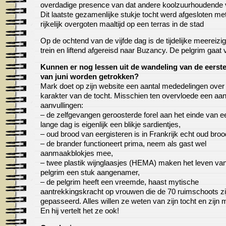
overdadige presence van dat andere koolzuurhoudende 
Dit laatste gezamenlijke stukje tocht werd afgesloten me
rijkelijk overgoten maaltijd op een terras in de stad
Op de ochtend van de vijfde dag is de tijdelijke meereizig
trein en liftend afgereisd naar Buzancy. De pelgrim gaat 
Kunnen er nog lessen uit de wandeling van de eerst
van juni worden getrokken?
Mark doet op zijn website een aantal mededelingen over
karakter van de tocht. Misschien ten overvloede een aan
aanvullingen:
– de zelfgevangen geroosterde forel aan het einde van e
lange dag is eigenlijk een blikje sardientjes,
– oud brood van eergisteren is in Frankrijk echt oud broo
– de brander functioneert prima, neem als gast wel
aanmaakblokjes mee,
– twee plastik wijnglaasjes (HEMA) maken het leven va
pelgrim een stuk aangenamer,
– de pelgrim heeft een vreemde, haast mytische
aantrekkingskracht op vrouwen die de 70 ruimschoots zi
gepasseerd. Alles willen ze weten van zijn tocht en zijn m
En hij vertelt het ze ook!