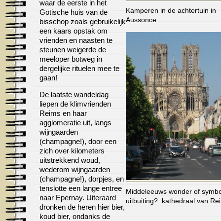
waar de eerste in het
Kamperen in de achtertuin in
Gotische huis van de
Aussonce
bisschop zoals gebruikelijk
een kaars opstak om
vrienden en naasten te
steunen weigerde de
meeloper botweg in
dergelijke rituelen mee te
gaan!
De laatste wandeldag
liepen de klimvrienden
Reims en haar
agglomeratie uit, langs
wijngaarden
(champagne!), door een
zich over kilometers
uitstrekkend woud,
wederom wijngaarden
(champagne!), dorpjes, en
tenslotte een lange entree
Middeleeuws wonder of symbo
naar Epernay. Uiteraard
uitbuiting?: kathedraal van Re
dronken de heren hier bier,
koud bier, ondanks de