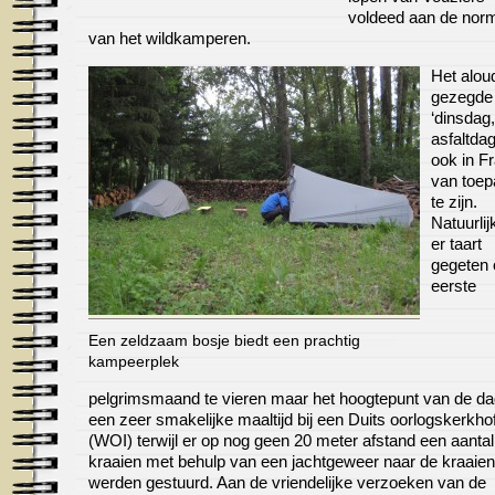
voldeed aan de nor
van het wildkamperen.
Het alou
gezegde
‘dinsdag,
asfaltdag
ook in Fr
van toep
te zijn.
Natuurli
er taart
gegeten
eerste
Een zeldzaam bosje biedt een prachtig
kampeerplek
pelgrimsmaand te vieren maar het hoogtepunt van de d
een zeer smakelijke maaltijd bij een Duits oorlogskerkho
(WOI) terwijl er op nog geen 20 meter afstand een aantal
kraaien met behulp van een jachtgeweer naar de kraaie
werden gestuurd. Aan de vriendelijke verzoeken van de