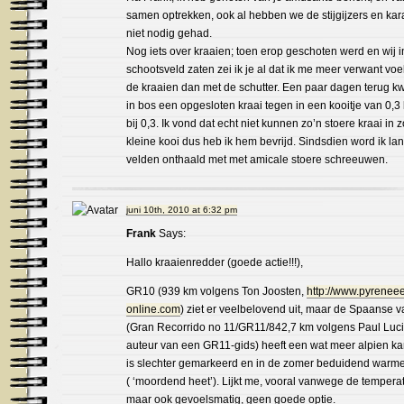
samen optrekken, ook al hebben we de stijgijzers en kar
niet nodig gehad.
Nog iets over kraaien; toen erop geschoten werd en wij i
schootsveld zaten zei ik je al dat ik me meer verwant vo
de kraaien dan met de schutter. Een paar dagen terug k
in bos een opgesloten kraai tegen in een kooitje van 0,3 
bij 0,3. Ik vond dat echt niet kunnen zo’n stoere kraai in z
kleine kooi dus heb ik hem bevrijd. Sindsdien word ik la
velden onthaald met met amicale stoere schreeuwen.
juni 10th, 2010 at 6:32 pm
Frank
Says:
Hallo kraaienredder (goede actie!!!),
GR10 (939 km volgens Ton Joosten,
http://www.pyrenee
online.com
) ziet er veelbelovend uit, maar de Spaanse v
(Gran Recorrido no 11/GR11/842,7 km volgens Paul Luc
auteur van een GR11-gids) heeft een wat meer alpien kar
is slechter gemarkeerd en in de zomer beduidend warm
( ‘moordend heet’). Lijkt me, vooral vanwege de tempera
maar ook gevoelsmatig, geen goede optie.