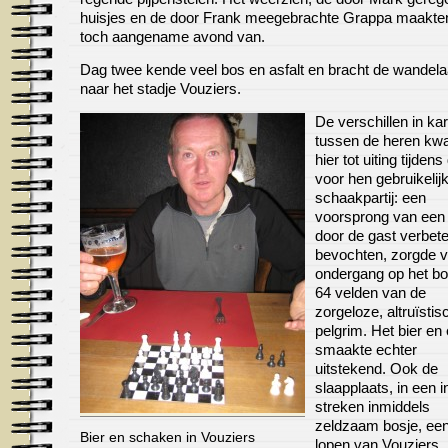
huisjes en de door Frank meegebrachte Grappa maakte
toch aangename avond van.
Dag twee kende veel bos en asfalt en bracht de wandela
naar het stadje Vouziers.
De verschillen in ka
tussen de heren k
hier tot uiting tijdens
voor hen gebruikelij
schaakpartij: een
voorsprong van een 
door de gast verbet
bevochten, zorgde v
ondergang op het bo
64 velden van de
zorgeloze, altruïstis
pelgrim. Het bier en
smaakte echter
uitstekend. Ook de
slaapplaats, in een i
streken inmiddels
zeldzaam bosje, een
Bier en schaken in Vouziers
lopen van Vouziers