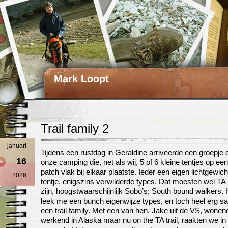
Mark Loopt
Trail family 2
januari
Tijdens een rustdag in Geraldine arriveerde een groepje 
16
onze camping die, net als wij, 5 of 6 kleine tentjes op een
patch vlak bij elkaar plaatste. Ieder een eigen lichtgewich
2026
tentje, enigszins verwilderde types. Dat moesten wel TA 
zijn, hoogstwaarschijnlijk Sobo’s; South bound walkers. 
leek me een bunch eigenwijze types, en toch heel erg s
een trail family. Met een van hen, Jake uit de VS, wonen
werkend in Alaska maar nu on the TA trail, raakten we in