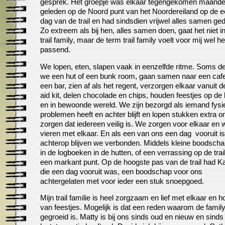
gesprek. Het groepje was elkaar tegengekomen maand
geleden op de Noord punt van het Noordereiland op de e
dag van de trail en had sindsdien vrijwel alles samen ge
Zo extreem als bij hen, alles samen doen, gaat het niet i
trail family, maar de term trail family voelt voor mij wel he
passend.
We lopen, eten, slapen vaak in eenzelfde ritme. Soms d
we een hut of een bunk room, gaan samen naar een cafe
een bar, zien af als het regent, verzorgen elkaar vanuit de
aid kit, delen chocolade en chips, houden feestjes op de
en in bewoonde wereld. We zijn bezorgd als iemand fysi
problemen heeft en achter blijft en lopen stukken extra o
zorgen dat iedereen veilig is. We zorgen voor elkaar en 
vieren met elkaar. En als een van ons een dag vooruit is
achterop blijven we verbonden. Middels kleine boodsch
in de logboeken in de hutten, of een verrassing op de trail
een markant punt. Op de hoogste pas van de trail had Ka
die een dag vooruit was, een boodschap voor ons
achtergelaten met voor ieder een stuk snoepgoed.
Mijn trail familie is heel zorgzaam en lief met elkaar en h
van feestjes. Mogelijk is dat een reden waarom de famil
gegroeid is. Matty is bij ons sinds oud en nieuw en sinds