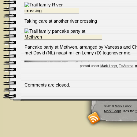
Taking care at another river crossing
Pancake party at Methven, arranged by Vanessa and Ch
met David (NL) naast mij en Lenny (D) tegenover me.
posted under
Mark Loopt
,
Te Araroa
,
t
Comments are closed.
©2010
Mark Loopt
Mark Loopt
uses the