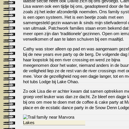
laatste sectie heeft ook David zich bij ons gevoegd. Cat
Lisa waren ook een tijdje bij ons, geadopteerd door de fa
zoals zij het ieder afzonderlijk noemden. Ons family sy
is een open systeem. Het is een beetje zoals met een
samengesteld gezin waarvan ik sinds mijn stiefvaderrol 
van uitmaak. Patchwork families staan erom bekend dat
meer open zijn dan ‘traditionele’ gezinnen. Open om iem
verwelkomen of aan te laten schuiven bij een maaltijd.
Cathy was stoer alleen op pad en was aangenaam geze
bij de new years eve party op de berg. De volgende dag
haar loopstok bij een river crossing en werd ze bijna
meegenomen door het water, niemand anders in de buurt
de veiligheid liep ze de rest van de river crossings met 
mee. Voor de gezelligheid nog een dagje langer, tot en m
hot tubs Lodge bij Lake Ohao.
Zo ook Lisa die er achter kwam dat samen optrekken m
groep veel leuker was dan ze dacht. Ze bleef een dagje 
bij ons om mee te doen met de coffee & cake party at Ma
place en de ecstatic dance party in de Snow Denn Lodge