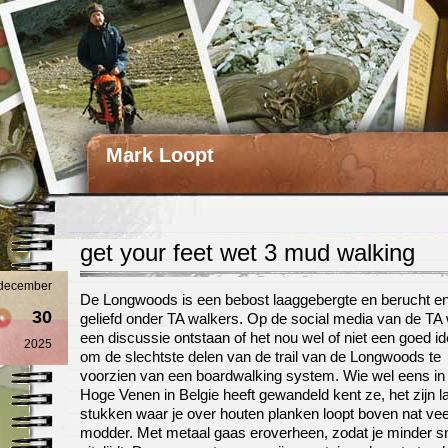
Mark Loopt
get your feet wet 3 mud walking
december
De Longwoods is een bebost laaggebergte en berucht e
30
geliefd onder TA walkers. Op de social media van de TA
een discussie ontstaan of het nou wel of niet een goed id
2025
om de slechtste delen van de trail van de Longwoods te
voorzien van een boardwalking system. Wie wel eens in
Hoge Venen in Belgie heeft gewandeld kent ze, het zijn l
stukken waar je over houten planken loopt boven nat ve
modder. Met metaal gaas eroverheen, zodat je minder s