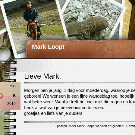
Mark Loopt
Lieve Mark,
mei
Morgen ben je jarig, 1 dag voor moederdag, waarop je b
8
geboren! We wensen je een fijne wandeldag toe, hopelij
wat beter weer. Want je treft het niet met die regen en ko
2010
Leuk al wat van je belevenissen te lezen.
groetjes en liefs van je ouders
posted under
Mark Loopt
,
wensen en groeten
|
Comm