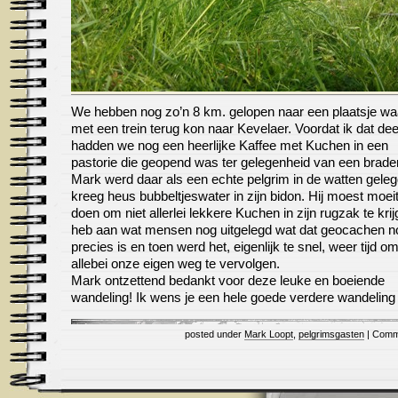
We hebben nog zo’n 8 km. gelopen naar een plaatsje waa
met een trein terug kon naar Kevelaer. Voordat ik dat de
hadden we nog een heerlijke Kaffee met Kuchen in een
pastorie die geopend was ter gelegenheid van een brader
Mark werd daar als een echte pelgrim in de watten gele
kreeg heus bubbeltjeswater in zijn bidon. Hij moest moei
doen om niet allerlei lekkere Kuchen in zijn rugzak te krij
heb aan wat mensen nog uitgelegd wat dat geocachen n
precies is en toen werd het, eigenlijk te snel, weer tijd o
allebei onze eigen weg te vervolgen.
Mark ontzettend bedankt voor deze leuke en boeiende
wandeling! Ik wens je een hele goede verdere wandeling 
posted under
Mark Loopt
,
pelgrimsgasten
|
Comm